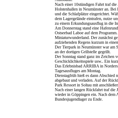
Nach einer 10stündigen Fahrt traf d
Holstenhallen in Neumünster an. Bei 
und die Schlafplätze eingerichtet. W
dem Lagergelände eintrafen, nutze u
zu einem Erkundungsausflug in die In
Am Donnerstag stand eine Hafenrundf
Ostseebad Laboe auf dem Programm. 
Miniaturwunderland. Der zunächst g
aufziehenden Regens kurzum in einen
Der Tierpark in Neumünster war am 
an der dortigen Grillstelle gegrillt.
Der Sonntag stand ganz im Zeichen v
Geschicklichkeitsspiele usw.. Ein ku
Das Erlebnisbad ARRIBA in Norderste
Tagesausfluges am Montag.
Dienstagfrüh hieß es dann Abschied
abgebaut und verladen. Auf der Rück
Park Ressort in Soltau mit anschließ
Nach einer langen Rückfahrt traf di
wieder in Göppingen ein. Nach dem A
Bundesjugendlager zu Ende.