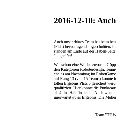
2016-12-10: Auch 
Auch unser drittes Team hat beim h
(FLL) hervorragend abgeschnitten. P
standen am Ende auf der Haben-Seite. 
Junghelfer!
Wie schon eine Woche zuvor in Göppi
den Kategorien Roboterdesign, Team
ehe es am Nachmittag im RobotGame 
auf Rang 13 (von 15 Teams) konnte i
tollen Ergebnis Platz 5 gesichert wer
qualifiziert. Hier konnte die Punktea
als 4. Ins Halbfinale ein. Auch wenn 
unerwartet gutes Ergebnis. Die Mühen
Team "THW-