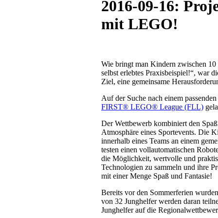
2016-09-16: Proj
mit LEGO!
Wie bringt man Kindern zwischen 10 
selbst erlebtes Praxisbeispiel!“, war
Ziel, eine gemeinsame Herausforderu
Auf der Suche nach einem passenden
FIRST® LEGO® League (FLL)
gela
Der Wettbewerb kombiniert den Spaß 
Atmosphäre eines Sportevents. Die Ki
innerhalb eines Teams an einem gem
testen einen vollautomatischen Roboter
die Möglichkeit, wertvolle und prakt
Technologien zu sammeln und ihre Pro
mit einer Menge Spaß und Fantasie!
Bereits vor den Sommerferien wurden
von 32 Junghelfer werden daran teilne
Junghelfer auf die Regionalwettbewe