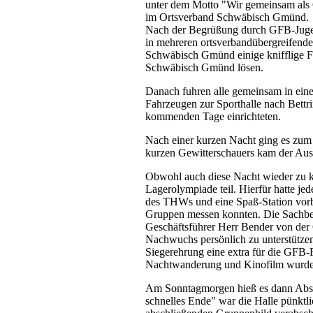
unter dem Motto "Wir gemeinsam al
im Ortsverband Schwäbisch Gmünd.
Nach der Begrüßung durch GFB-Jugend
in mehreren ortsverbandübergreifende
Schwäbisch Gmünd einige knifflige F
Schwäbisch Gmünd lösen.
Danach fuhren alle gemeinsam in ein
Fahrzeugen zur Sporthalle nach Bettr
kommenden Tage einrichteten.
Nach einer kurzen Nacht ging es zum 
kurzen Gewitterschauers kam der Ausf
Obwohl auch diese Nacht wieder zu ku
Lagerolympiade teil. Hierfür hatte j
des THWs und eine Spaß-Station vorb
Gruppen messen konnten. Die Sachbe
Geschäftsführer Herr Bender von der 
Nachwuchs persönlich zu unterstützen
Siegerehrung eine extra für die GFB-Fr
Nachtwanderung und Kinofilm wurde 
Am Sonntagmorgen hieß es dann Abs
schnelles Ende" war die Halle pünktl