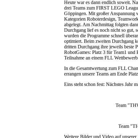
Heute war es dann endlich soweit. Na
drei Teams zum FIRST LEGO League 
Göppingen. Mit großer Anspannung w
Kategorien Roboterdesign, Teamwork
abgelegt. Am Nachmittag folgten da
Durchgang lief es noch nicht so gut,
wurden die Programme schnell überar
optimiert. Beim zweiten Durchgang k
dritten Durchgang ihre jeweils beste 
RobotGames: Platz 3 für Team1 und Pl
Teilnahme an einem FLL Wettbewerb
In die Gesamtwertung zum FLL Champi
errangen unsere Teams am Ende Platz 
Eins steht schon fest: Nächstes Jahr 
Team "THW
Team "T
Weitere Bilder und Video auf unserer