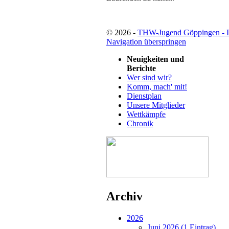
© 2026 -
THW-Jugend Göppingen - 
Navigation überspringen
Neuigkeiten und
Berichte
Wer sind wir?
Komm, mach' mit!
Dienstplan
Unsere Mitglieder
Wettkämpfe
Chronik
Archiv
2026
Juni 2026 (1 Eintrag)