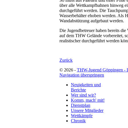
So muss aus Paletten und einer Folie
über alle Wettkampfbahnen hinweg ei
durchgeführt werden. Die Tauchpump
Wasserbehälter ehoben werden. Als H
Wandabstützung aufgebaut werden.
Die Jugendbetreuer haben bereits die
auf dem THW Gelände vorbereitet, so 
realistischer durchgeführt werden kön
Zurück
© 2026 -
THW-Jugend Göppingen - 
Navigation überspringen
Neuigkeiten und
Berichte
Wer sind wir?
Komm, mach' mit!
Dienstplan
Unsere Mitglieder
Wettkämpfe
Chronik