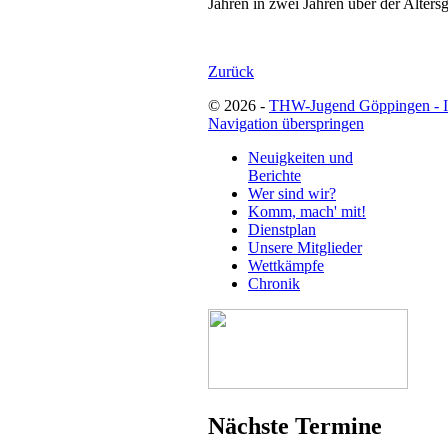
Jahren in zwei Jahren über der Alters
Zurück
© 2026 -
THW-Jugend Göppingen - 
Navigation überspringen
Neuigkeiten und
Berichte
Wer sind wir?
Komm, mach' mit!
Dienstplan
Unsere Mitglieder
Wettkämpfe
Chronik
Nächste Termine