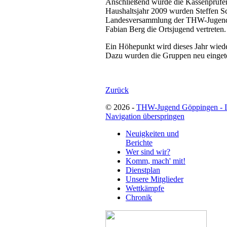
Anschließend wurde die Kassenprüfer 
Haushaltsjahr 2009 wurden Steffen Sc
Landesversammlung der THW-Jugend 
Fabian Berg die Ortsjugend vertreten.
Ein Höhepunkt wird dieses Jahr wiede
Dazu wurden die Gruppen neu eingete
Zurück
© 2026 -
THW-Jugend Göppingen - 
Navigation überspringen
Neuigkeiten und
Berichte
Wer sind wir?
Komm, mach' mit!
Dienstplan
Unsere Mitglieder
Wettkämpfe
Chronik