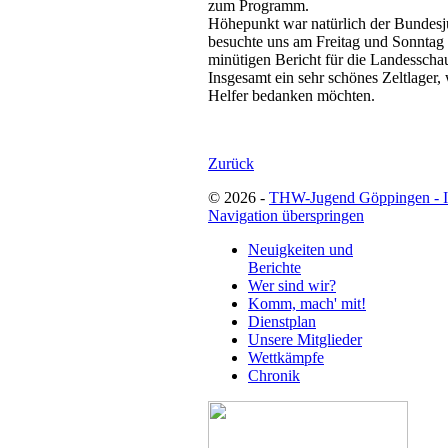
zum Programm.
Höhepunkt war natürlich der Bundes
besuchte uns am Freitag und Sonnta
minütigen Bericht für die Landesscha
Insgesamt ein sehr schönes Zeltlager,
Helfer bedanken möchten.
Zurück
© 2026 -
THW-Jugend Göppingen - 
Navigation überspringen
Neuigkeiten und
Berichte
Wer sind wir?
Komm, mach' mit!
Dienstplan
Unsere Mitglieder
Wettkämpfe
Chronik